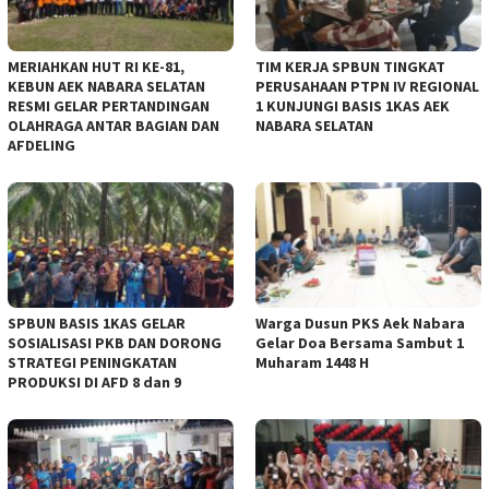
MERIAHKAN HUT RI KE-81,
TIM KERJA SPBUN TINGKAT
KEBUN AEK NABARA SELATAN
PERUSAHAAN PTPN IV REGIONAL
RESMI GELAR PERTANDINGAN
1 KUNJUNGI BASIS 1KAS AEK
OLAHRAGA ANTAR BAGIAN DAN
NABARA SELATAN
AFDELING
‎SPBUN BASIS 1KAS GELAR
‎Warga Dusun PKS Aek Nabara
SOSIALISASI PKB DAN DORONG
Gelar Doa Bersama Sambut 1
STRATEGI PENINGKATAN
Muharam 1448 H
PRODUKSI DI AFD 8 dan 9