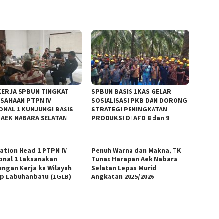
KERJA SPBUN TINGKAT
‎SPBUN BASIS 1KAS GELAR
SAHAAN PTPN IV
SOSIALISASI PKB DAN DORONG
ONAL 1 KUNJUNGI BASIS
STRATEGI PENINGKATAN
 AEK NABARA SELATAN
PRODUKSI DI AFD 8 dan 9
ation Head 1 PTPN IV
Penuh Warna dan Makna, TK
onal 1 Laksanakan
Tunas Harapan Aek Nabara
ungan Kerja ke Wilayah
Selatan Lepas Murid
p Labuhanbatu (1GLB)
Angkatan 2025/2026