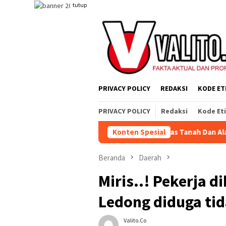
Loncat
tutup
ke
konten
PRIVACY POLICY
REDAKSI
KODE ET
PRIVACY POLICY
Redaksi
Kode Et
api Sistem yang Merampas Tanah Dan Alat Produksi
Konten Spesial
MERI
Beranda
Daerah
Miris..! Pekerja d
Ledong diduga ti
Valito.co