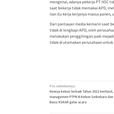
mengenai, adanya pekerja PT HSC tida
saat bekerja tidak memakai APD, mel
lian itu kerja kerjanya massa panen,
Dari pantauan media kemarin saat ber
tidak di lengkapi APD, oleh perusah
melakukan penggilingan padi mejadi 
tidak di utamakan perusahaan untuk 
Navigasi
Pos sebelumnya
Kinerja kebun terbaik Tahun 2022 berhasil,
pos
managemen PTPN III Kebun Seikebara dan
Basis KSKAR gelar acara