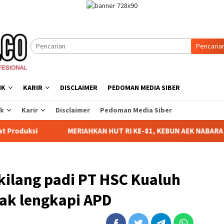
Pencaria
IK
KARIR
DISCLAIMER
PEDOMAN MEDIA SIBER
ik
Karir
Disclaimer
Pedoman Media Siber
AHKAN HUT RI KE-81, KEBUN AEK NABARA SELATAN RESMI GELAR
ikilang padi PT HSC Kualuh
dak lengkapi APD