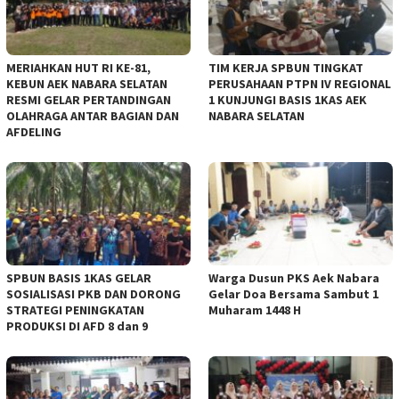
MERIAHKAN HUT RI KE-81,
TIM KERJA SPBUN TINGKAT
KEBUN AEK NABARA SELATAN
PERUSAHAAN PTPN IV REGIONAL
RESMI GELAR PERTANDINGAN
1 KUNJUNGI BASIS 1KAS AEK
OLAHRAGA ANTAR BAGIAN DAN
NABARA SELATAN
AFDELING
‎SPBUN BASIS 1KAS GELAR
‎Warga Dusun PKS Aek Nabara
SOSIALISASI PKB DAN DORONG
Gelar Doa Bersama Sambut 1
STRATEGI PENINGKATAN
Muharam 1448 H
PRODUKSI DI AFD 8 dan 9