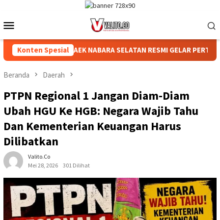
Loncat
ke
Menu
konten
Mobile
-81, KEBUN AEK NABARA SELATAN RESMI GELAR PERTANDINGAN OL
Konten Spesial
Beranda
Daerah
PTPN Regional 1 Jangan Diam-Diam
Ubah HGU Ke HGB: Negara Wajib Tahu
Dan Kementerian Keuangan Harus
Dilibatkan
Valito.co
Mei 28, 2026
301 Dilihat