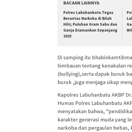
BACAAN LAINNYA
Polres Labuhanbatu Tegas
Po
Berantas Narkoba di Bilah
La
Hilir, Puluhan Gram Sabu dan
Ga
Ganja Diamankan Sepanjang
Wi
2025
Di samping itu bhabinkamtibma
himbauan tentang kenakalan re
(bullying),serta dapak buruk ba
buruk ,juga menjaga sikap men
Kapolres Labuhanbatu AKBP Dr. B
Humas Polres Labuhanbatu AKP 
menyatakan bahwa, “pendidikan
karakter generasi muda yang le
narkoba dan pergaulan bebas,