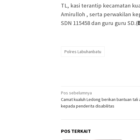
TL, kasi terantip kecamatan ku
Amirulloh , serta perwakilan ke
SDN 115458 dan guru guru SD.(
Polres Labuhanbatu
Navigasi
Pos sebelumnya
Camat kualuh Ledong berikan bantuan tali 
pos
kepada penderita disabilitas
POS TERKAIT