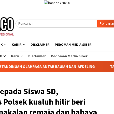
Pencaria
IK
KARIR
DISCLAIMER
PEDOMAN MEDIA SIBER
ik
Karir
Disclaimer
Pedoman Media Siber
RAGA ANTAR BAGIAN DAN AFDELING
TABAGSEL DARURAT P
kepada Siswa SD,
olsek kualuh hilir beri
enakalan remaja dan bahaya