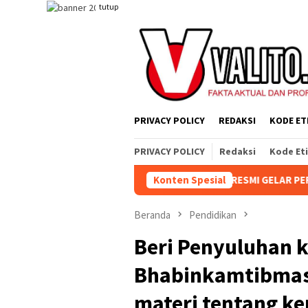
Loncat
tutup
ke
konten
PRIVACY POLICY
REDAKSI
KODE ET
PRIVACY POLICY
Redaksi
Kode Et
, KEBUN AEK NABARA SELATAN RESMI GELAR PERTANDINGAN OLAH
Konten Spesial
Beranda
Pendidikan
Beri Penyuluhan 
Bhabinkamtibmas P
materi tentang k