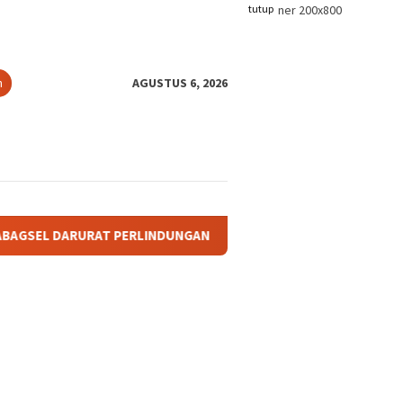
tutup
n
AGUSTUS 6, 2026
ERLINDUNGAN TANAH ADAT: KETIKA TANAH LELUHUR TAK PUNYA 