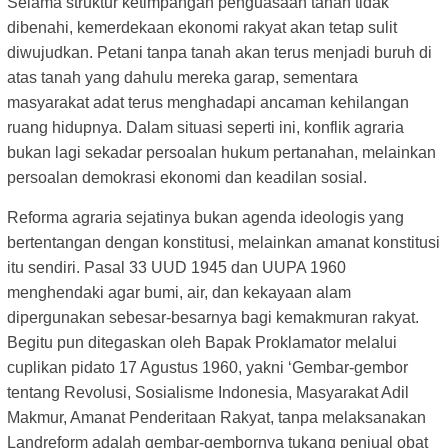
Selama struktur ketimpangan penguasaan tanah tidak
dibenahi, kemerdekaan ekonomi rakyat akan tetap sulit
diwujudkan. Petani tanpa tanah akan terus menjadi buruh di
atas tanah yang dahulu mereka garap, sementara
masyarakat adat terus menghadapi ancaman kehilangan
ruang hidupnya. Dalam situasi seperti ini, konflik agraria
bukan lagi sekadar persoalan hukum pertanahan, melainkan
persoalan demokrasi ekonomi dan keadilan sosial.
Reforma agraria sejatinya bukan agenda ideologis yang
bertentangan dengan konstitusi, melainkan amanat konstitusi
itu sendiri. Pasal 33 UUD 1945 dan UUPA 1960
menghendaki agar bumi, air, dan kekayaan alam
dipergunakan sebesar-besarnya bagi kemakmuran rakyat.
Begitu pun ditegaskan oleh Bapak Proklamator melalui
cuplikan pidato 17 Agustus 1960, yakni ‘Gembar-gembor
tentang Revolusi, Sosialisme Indonesia, Masyarakat Adil
Makmur, Amanat Penderitaan Rakyat, tanpa melaksanakan
Landreform adalah gembar-gembornya tukang penjual obat