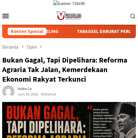
Loncat
ke
Menu
konten
Mobile
 DAN AFDELING
Konten Spesial
TABAGSEL DARURAT PERLINDUNGAN TANAH
Beranda
Opini
Bukan Gagal, Tapi Dipelihara: Reforma
Agraria Tak Jalan, Kemerdekaan
Ekonomi Rakyat Terkunci
Valito.co
Juni 29, 2026
59 Dilihat