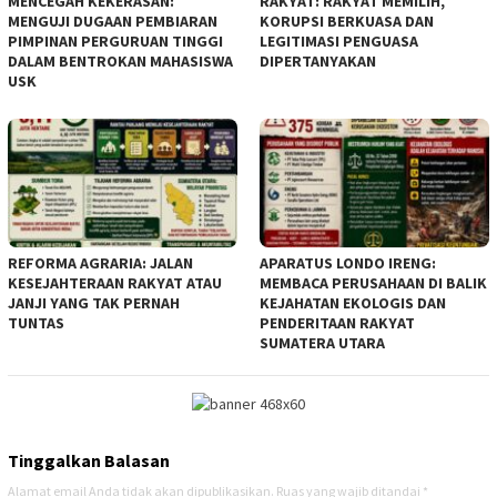
MENCEGAH KEKERASAN:
RAKYAT: RAKYAT MEMILIH,
MENGUJI DUGAAN PEMBIARAN
KORUPSI BERKUASA DAN
PIMPINAN PERGURUAN TINGGI
LEGITIMASI PENGUASA
DALAM BENTROKAN MAHASISWA
DIPERTANYAKAN
USK
REFORMA AGRARIA: JALAN
APARATUS LONDO IRENG:
KESEJAHTERAAN RAKYAT ATAU
MEMBACA PERUSAHAAN DI BALIK
JANJI YANG TAK PERNAH
KEJAHATAN EKOLOGIS DAN
TUNTAS
PENDERITAAN RAKYAT
SUMATERA UTARA
Tinggalkan Balasan
Alamat email Anda tidak akan dipublikasikan.
Ruas yang wajib ditandai
*