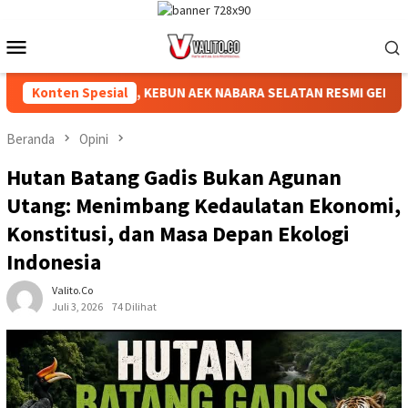
Loncat
ke
Menu
konten
Mobile
UT RI KE-81, KEBUN AEK NABARA SELATAN RESMI GELAR PERTAN
Konten Spesial
Beranda
Opini
Hutan Batang Gadis Bukan Agunan
Utang: Menimbang Kedaulatan Ekonomi,
Konstitusi, dan Masa Depan Ekologi
Indonesia
Valito.co
Juli 3, 2026
74 Dilihat