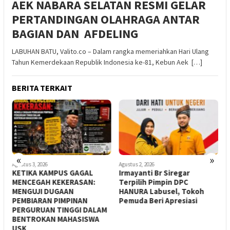
AEK NABARA SELATAN RESMI GELAR
PERTANDINGAN OLAHRAGA ANTAR
BAGIAN DAN AFDELING
LABUHAN BATU, Valito.co – Dalam rangka memeriahkan Hari Ulang
Tahun Kemerdekaan Republik Indonesia ke-81, Kebun Aek […]
BERITA TERKAIT
«
»
Agustus 3, 2026
Agustus 2, 2026
A
KETIKA KAMPUS GAGAL
Irmayanti Br Siregar
MENCEGAH KEKERASAN:
Terpilih Pimpin DPC
R
MENGUJI DUGAAN
HANURA Labusel, Tokoh
PEMBIARAN PIMPINAN
Pemuda Beri Apresiasi
PERGURUAN TINGGI DALAM
BENTROKAN MAHASISWA
USK