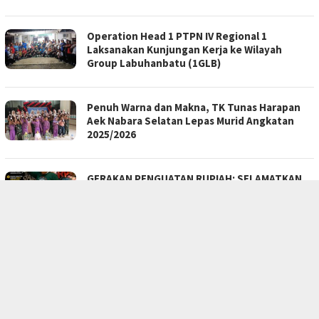
Operation Head 1 PTPN IV Regional 1
Laksanakan Kunjungan Kerja ke Wilayah
Group Labuhanbatu (1GLB)
Penuh Warna dan Makna, TK Tunas Harapan
Aek Nabara Selatan Lepas Murid Angkatan
2025/2026
GERAKAN PENGUATAN RUPIAH: SELAMATKAN
EKONOMI, TEGAKKAN KEADILAN
Sutan Kasayangan Harahap Dan Perhimpunan
Indonesia: Menggugat Kolonialisme Dari
Jantung Eropa
Sutan Kasayangan Harahap: Guru Pribumi