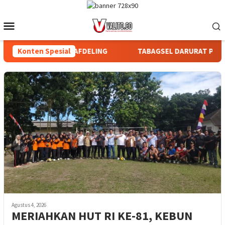
Loncat
ke
Menu
konten
Mobile
R BAGIAN DAN AFDELING
Konten Spesial
TABAGSEL DARURAT PERLINDUNG
Agustus 4, 2026
MERIAHKAN HUT RI KE-81, KEBUN